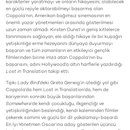
karakterler yaratmayı ve onların hikayesini, olabilecek
en güçlü rejiyle aktarabilmeyi başarmış olan
Coppola’nın, Amerikan bağımsız sinemasının en
önemli yazar yönetmenleri arasında gösterilmesi
uzun zaman almadı. Kirsten Dunst’ın geniş kitlelerce
tanınmasını sağlayan, ele aldığı hikaye ile bir kuşağın
yetişkinliğe erme hezeyanını dünyaya duyurmayı
başaran ve tüm zamanların en etkileyici gençlik
filmlerinden birine imza atan Coppola’nın bu
başarısını, adını Hollywood’a altın harflerle yazdırdığı
Lost in Translation
takip etti.
Tıpkı
Lady Bird
’deki Greta Gerwig’in izlediği yol gibi
Coppola’da hem Lost in Translation’da, hem de
kariyerinin sonraki büyük başarılarından
Somewhere
’de kendi çocukluğu, ilkgençliği ve
yetişkinliğinden beslendiği, kendi kaleminden filmler
çekerek samimi ve güçlü bir dil yakalamayı başardı.
En İyi Yönetmen Oscar’ına aday gösterilen üçüncü