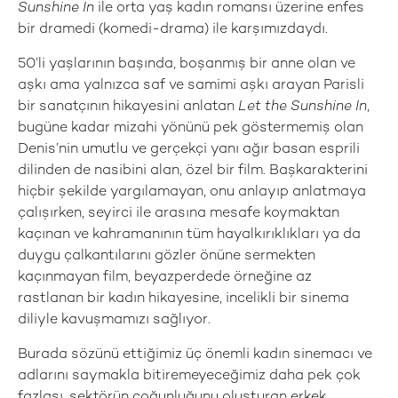
Sunshine In
ile orta yaş kadın romansı üzerine enfes
bir dramedi (komedi-drama) ile karşımızdaydı.
50’li yaşlarının başında, boşanmış bir anne olan ve
aşkı ama yalnızca saf ve samimi aşkı arayan Parisli
bir sanatçının hikayesini anlatan
Let the Sunshine In
,
bugüne kadar mizahi yönünü pek göstermemiş olan
Denis’nin umutlu ve gerçekçi yanı ağır basan esprili
dilinden de nasibini alan, özel bir film. Başkarakterini
hiçbir şekilde yargılamayan, onu anlayıp anlatmaya
çalışırken, seyirci ile arasına mesafe koymaktan
kaçınan ve kahramanının tüm hayalkırıklıkları ya da
duygu çalkantılarını gözler önüne sermekten
kaçınmayan film, beyazperdede örneğine az
rastlanan bir kadın hikayesine, incelikli bir sinema
diliyle kavuşmamızı sağlıyor.
Burada sözünü ettiğimiz üç önemli kadın sinemacı ve
adlarını saymakla bitiremeyeceğimiz daha pek çok
fazlası, sektörün çoğunluğunu oluşturan erkek