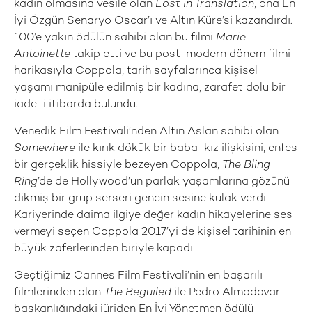
kadın olmasına vesile olan
Lost in Translation
, ona En
İyi Özgün Senaryo Oscar’ı ve Altın Küre’si kazandırdı.
100’e yakın ödülün sahibi olan bu filmi
Marie
Antoinette
takip etti ve bu post-modern dönem filmi
harikasıyla Coppola, tarih sayfalarınca kişisel
yaşamı manipüle edilmiş bir kadına, zarafet dolu bir
iade-i itibarda bulundu.
Venedik Film Festivali’nden Altın Aslan sahibi olan
Somewhere
ile kırık dökük bir baba-kız ilişkisini, enfes
bir gerçeklik hissiyle bezeyen Coppola,
The Bling
Ring
’de de Hollywood’un parlak yaşamlarına gözünü
dikmiş bir grup serseri gencin sesine kulak verdi.
Kariyerinde daima ilgiye değer kadın hikayelerine ses
vermeyi seçen Coppola 2017’yi de kişisel tarihinin en
büyük zaferlerinden biriyle kapadı.
Geçtiğimiz Cannes Film Festivali’nin en başarılı
filmlerinden olan
The Beguiled
ile Pedro Almodovar
başkanlığındaki jüriden En İyi Yönetmen ödülü