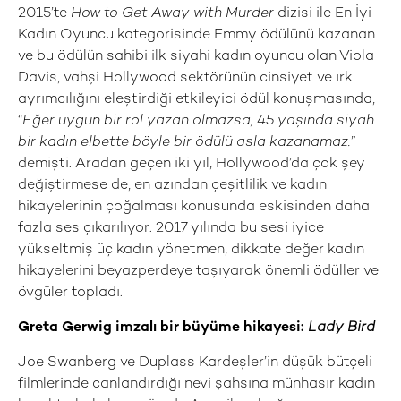
2015’te
How to Get Away with Murder
dizisi ile En İyi
Kadın Oyuncu kategorisinde Emmy ödülünü kazanan
ve bu ödülün sahibi ilk siyahi kadın oyuncu olan Viola
Davis, vahşi Hollywood sektörünün cinsiyet ve ırk
ayrımcılığını eleştirdiği etkileyici ödül konuşmasında,
“
Eğer uygun bir rol yazan olmazsa, 45 yaşında siyah
bir kadın elbette böyle bir ödülü asla kazanamaz.
”
demişti. Aradan geçen iki yıl, Hollywood’da çok şey
değiştirmese de, en azından çeşitlilik ve kadın
hikayelerinin çoğalması konusunda eskisinden daha
fazla ses çıkarılıyor. 2017 yılında bu sesi iyice
yükseltmiş üç kadın yönetmen, dikkate değer kadın
hikayelerini beyazperdeye taşıyarak önemli ödüller ve
övgüler topladı.
Greta Gerwig imzalı bir büyüme hikayesi:
Lady Bird
Joe Swanberg ve Duplass Kardeşler’in düşük bütçeli
filmlerinde canlandırdığı nevi şahsına münhasır kadın