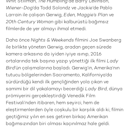
Whit Stillman,
The Humbling’
de Barry Levinson,
Wiener-Dog
’da Todd Solondz ve
Jackie’
de Pablo
Larrain ile çalışan Gerwig,
Eden, Maggie’s Plan
ve
20th Century Woman
gibi kalburüstü bağımsız
filmlerde de yer almayı ihmal etmedi.
Daha önce
Nights & Weekends
filmini Joe Swanberg
ile birlikte yöneten Gerwig, aradan geçen sürede
kamera arkasına da iyiden iyiye ısınıp, 2016
ortalarında tek başına yazıp yönettiği ilk filmi
Lady
Bird
’ün çalışmalarına başladı. Gerwig’in, Amerika’nın
tutucu bölgelerinden Sacramento, Kaliforniya’da
sürdürdüğü kendi ilk gençliğinden yola çıkan ve
samimi bir dil yakalamayı becerdiği
Lady Bird
, dünya
prömiyerini gerçekleştirdiği Venedik Film
Festivali’nden itibaren, hem seyirci, hem de
eleştirmenlerden öyle coşkulu bir karşılık aldı ki, filmin
geçtiğimiz yılın en ses getiren birkaç Amerikan
bağımsızından biri olması kaçınılmaz hale geldi.