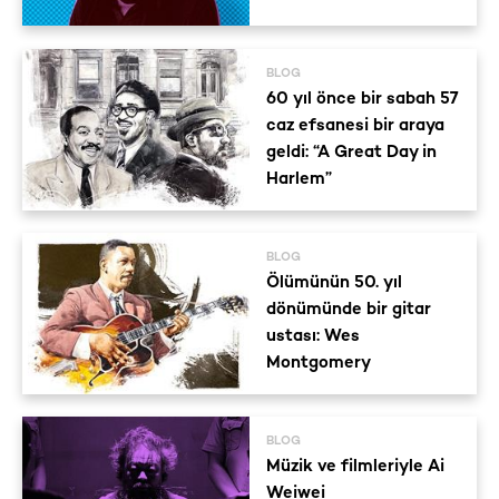
BLOG
60 yıl önce bir sabah 57
caz efsanesi bir araya
geldi: “A Great Day in
Harlem”
BLOG
Ölümünün 50. yıl
dönümünde bir gitar
ustası: Wes
Montgomery
BLOG
Müzik ve filmleriyle Ai
Weiwei