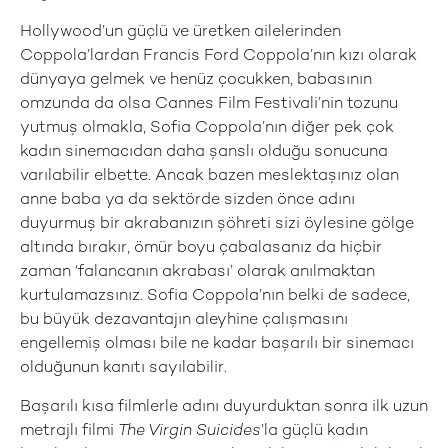
Hollywood’un güçlü ve üretken ailelerinden
Coppola’lardan Francis Ford Coppola’nın kızı olarak
dünyaya gelmek ve henüz çocukken, babasının
omzunda da olsa Cannes Film Festivali’nin tozunu
yutmuş olmakla, Sofia Coppola’nın diğer pek çok
kadın sinemacıdan daha şanslı olduğu sonucuna
varılabilir elbette. Ancak bazen meslektaşınız olan
anne baba ya da sektörde sizden önce adını
duyurmuş bir akrabanızın şöhreti sizi öylesine gölge
altında bırakır, ömür boyu çabalasanız da hiçbir
zaman ‘falancanın akrabası’ olarak anılmaktan
kurtulamazsınız. Sofia Coppola’nın belki de sadece,
bu büyük dezavantajın aleyhine çalışmasını
engellemiş olması bile ne kadar başarılı bir sinemacı
olduğunun kanıtı sayılabilir.
Başarılı kısa filmlerle adını duyurduktan sonra ilk uzun
metrajlı filmi
The Virgin Suicides
’la güçlü kadın