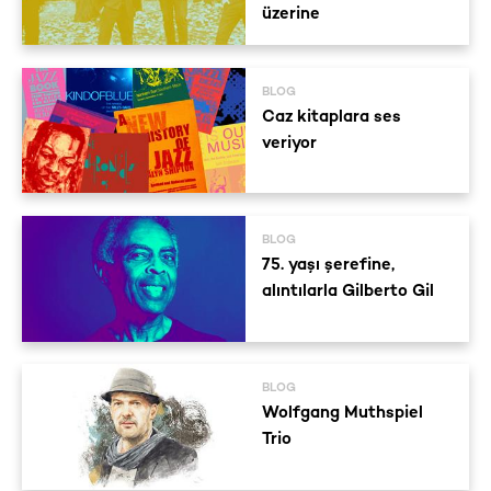
üzerine
BLOG
Caz kitaplara ses
veriyor
BLOG
75. yaşı şerefine,
alıntılarla Gilberto Gil
BLOG
Wolfgang Muthspiel
Trio