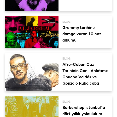
BLOG
Grammy tarihine
damga vuran 10 caz
albümü
BLOG
Afro-Cuban Caz
Tarihinin Canlı Anlatımı:
Chucho Valdés ve
Gonzalo Rubalcaba
BLOG
Barbershop İstanbul’la
dört yıllık yolculukları