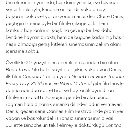
biri olmasının yanında, her daim yenilikçi ve heyecan
verici filmleriyle, kendine ait bir dil yakalamayı
başaran çok özel yazar-yönetmenlerden Claire Denis,
geçtiğimiz sene öyle bir filmle çıkageldi ki, hem
katıksız hayranlarını şaşkına çevirip bir kez daha
kendine hayran bıraktı, hem de bugüne kadar hiç haşır
neşir olmadığı geniş kitleleri sinemasının çekim alanı
içerisine soktu.
Özellikle 20. yüzyılın en önemli filmlerinden biri olan
Beau Travail
ile hatrı sayılır bir çıkış yakalayan Denis,
ilk filmi
Chocolat
’tan bu yana
Nenette et Boni, Trouble
Every Day, 35 Rhums
ve
White Material
gibi filmleriyle
daima adından söz ettirdi ve hayranlık uyandıran
filmlere imza attı. 70 yaşını geride bırakmasına
rağmen hala dinamik sinema dilinden ödün vermeyen
Denis, geçen sene Cannes Film Festivali’nde prömiyer
yapan ve başrolündeki Fransız sinemasının divası
Juliette Binoche’un tek kelimeyle döktürdüğü
Let the