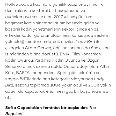
Hollywood’da kadınlara yönelik taciz ve ayrımcılık
deşifreleriyle sektörel bir hesaplaşma ve
aydınlamaya vesile olan 2017 yılının güçlü ve
bağımsız kadın sinemacılarının başında gelen ve
başarılı kadın yönetmenlerin sektör içinde en az
erkekler kadar görünür olabilmesi konusunda seslerin
yükseldiği bir dönemde, çok sevilen
Lady Bird
ile
çıkagelen Greta Gerwig, ödül sezonunun da öne çıkan
isimlerinden birine dönüştü. En İyi Film, Yönetmen,
Kadın Oyuncu, Yardımcı Kadın Oyuncu ve Özgün
Senaryo olmak üzere 5 dalda Oscar adayı olan, Altın
Küre, BAFTA, Independent Spirit gibi sektörün en
saygın ödüllerinde ana kategorilerde yarışan
Lady
Bird
, sezonu toplamda 100’e yakın ödül ve 200’e yakın
adaylıkla kapatarak erişilmesi güç bir başarıya imza
attı.
Sofia Coppola’dan feminist bir başkaldırı:
The
Beguiled