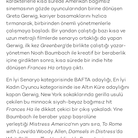
karakterlerle kısa sürede Amerikan bağımsız
sinemasının gözde oyuncularından birine dönüşen
Greta Gerwig, kariyer basamaklarını hızlıca
tırmanarak, birbirinden önemli yönetmenlerle
çalışmaya başladı. Bir yandan çalıştığı bazı kısa ve
uzun metrajlı filmlerde senaryo ortaklığı da yapan
Gerwig, ilk kez
Greenberg
’de birlikte çalıştığı yazar-
yönetmen Noah Baumbach ile kreatif bir beraberlik
içine girdikten sonra, kısa sürede bir indie hite
dönüşen
Frances Ha
ortaya çıktı.
En İyi Senaryo kategorisinde BAFTA adaylığı, En İyi
Kadın Oyuncu kategorisinde ise Altın Küre adaylığını
kapan Gerwig, New York sokaklarında gerilla usulü
çekilen bu minnacık siyah-beyaz bağımsız hit
Frances Ha
ile dikkat çekici bir çıkış yakaladı. Yine
Baumbach ile beraber yazıp başrolüne
yerleştiği
Mistress America
’nın yanı sıra,
To Rome
with Love
’da Woody Allen,
Damsels in Distress’
da