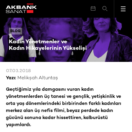
Kadın Yönetmenler ve Kadın Hikayelerinin Yükselişi
BLOG
BLOG
Kadın Yönetmenler ve
Kadın Hikayelerinin Yükselişi
07.03.2018
Yazı:
Melikşah Altuntaş
Geçtiğimiz yıla damgasını vuran kadın
yönetmenlerden üç tanesi ve gençlik, yetişkinlik ve
orta yaş dönemlerindeki birbirinden farklı kadınları
merkez alan üç nefis filmi, beyaz perdede kadın
gücünü sonuna kadar hissettiren, kalburüstü
yapımlardı.