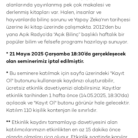
alanlarında yayınlanmış pek çok makalesi ve
derlenmiş kitapları var. Halen, insanlar ve
hayvanlarda bilinç sorunu ve Yapay Zeka’nın tarihçesi
üzerine iki kitap üzerinde çalışmakta. 2012’den bu
yana Açık Radyo’da “Açık Bilinç” başlıklı haftalık bir
popüler bilim ve felsefe programı hazırlayıp sunuyor.
* 21 Mayıs 2025 Çarşamba 18:30’da gerçekleşecek
olan seminerimiz iptal edilmiştir.
*
Bu seminere katılmak için sayfa üzerindeki "Kayıt
Ol" butonunu kullanarak kaydınızı oluşturabilir,
ücretsiz etkinlik davetiyenizi alabilirsiniz. Kayıtlar
etkinlik tarihinden 1 hafta önce (14.05.2025, 18:30'da)
açılacak ve "Kayıt Ol" butonu görünür hale gelecektir.
Katılım 110 kişilik kontenjan ile sınırlıdır.
**
Etkinlik kaydını tamamlayıp davetiyesini alan
katılımcılarımızın etkinlikten en az 15 dakika önce
alanda olmaları rica olunur. Etkinlik saatinde kapılar