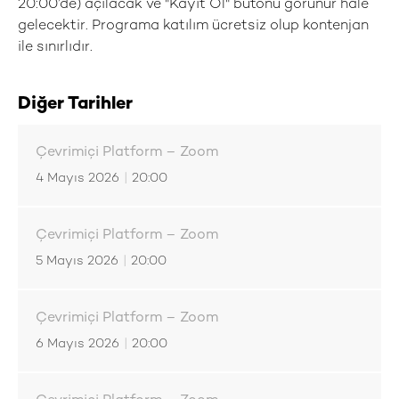
20:00’de) açılacak ve "Kayıt Ol" butonu görünür hale
gelecektir. Programa katılım ücretsiz olup kontenjan
ile sınırlıdır.
Diğer Tarihler
Çevrimiçi Platform – Zoom
4 Mayıs 2026
|
20:00
Çevrimiçi Platform – Zoom
5 Mayıs 2026
|
20:00
Çevrimiçi Platform – Zoom
6 Mayıs 2026
|
20:00