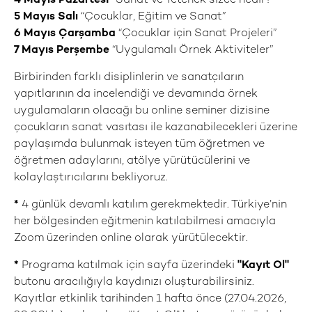
4 Mayıs
Pazartesi
“Sanat ve Yetenek sizce nedir?”
5 Mayıs
Salı
“Çocuklar, Eğitim ve Sanat”
6 Mayıs
Çarşamba
“Çocuklar için Sanat Projeleri”
7 Mayıs
Perşembe
“Uygulamalı Örnek Aktiviteler”
Birbirinden farklı disiplinlerin ve sanatçıların
yapıtlarının da incelendiği ve devamında örnek
uygulamaların olacağı bu online seminer dizisine
çocukların sanat vasıtası ile kazanabilecekleri üzerine
paylaşımda bulunmak isteyen tüm öğretmen ve
öğretmen adaylarını, atölye yürütücülerini ve
kolaylaştırıcılarını bekliyoruz.
*
4 günlük devamlı katılım gerekmektedir. Türkiye’nin
her bölgesinden eğitmenin katılabilmesi amacıyla
Zoom üzerinden online olarak yürütülecektir.
*
Programa katılmak için sayfa üzerindeki
"Kayıt Ol"
butonu aracılığıyla kaydınızı oluşturabilirsiniz.
Kayıtlar etkinlik tarihinden 1 hafta önce (27.04.2026,