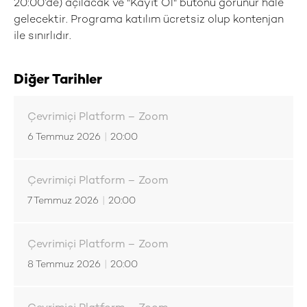
20:00’de) açılacak ve "Kayıt Ol" butonu görünür hale
gelecektir. Programa katılım ücretsiz olup kontenjan
ile sınırlıdır.
Diğer Tarihler
Çevrimiçi Platform – Zoom
6 Temmuz 2026
|
20:00
Çevrimiçi Platform – Zoom
7 Temmuz 2026
|
20:00
Çevrimiçi Platform – Zoom
8 Temmuz 2026
|
20:00