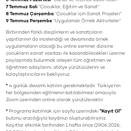
6 Temmuz
Pazartesi
“Sanat ve Yetenek sizce nedir?”
7 Temmuz
Salı
“Çocuklar, Eğitim ve Sanat”
8 Temmuz
Çarşamba
“Çocuklar için Sanat Projeleri”
9 Temmuz
Perşembe
“Uygulamalı Örnek Aktiviteler”
Birbirinden farklı disiplinlerin ve sanatçıların
yapıtlarının da incelendiği ve devamında örnek
uygulamaların olacağı bu online seminer dizisine
çocukların sanat vasıtası ile kazanabilecekleri üzerine
paylaşımda bulunmak isteyen tüm öğretmen ve
öğretmen adaylarını, atölye yürütücülerini ve
kolaylaştırıcılarını bekliyoruz.
*
4 günlük devamlı katılım gerekmektedir. Türkiye’nin
her bölgesinden eğitmenin katılabilmesi amacıyla
Zoom üzerinden online olarak yürütülecektir.
*
Programa katılmak için sayfa üzerindeki
"Kayıt Ol"
butonu aracılığıyla kaydınızı oluşturabilirsiniz.
Kayıtlar etkinlik tarihinden 1 hafta önce (29.06.2026,