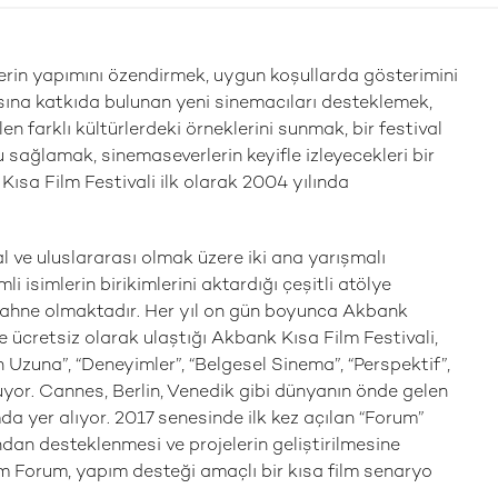
mlerin yapımını özendirmek, uygun koşullarda gösterimini
sına katkıda bulunan yeni sinemacıları desteklemek,
n farklı kültürlerdeki örneklerini sunmak, bir festival
u sağlamak, sinemaseverlerin keyifle izleyecekleri bir
ısa Film Festivali ilk olarak 2004 yılında
l ve uluslararası olmak üzere iki ana yarışmalı
 isimlerin birikimlerini aktardığı çeşitli atölye
 sahne olmaktadır. Her yıl on gün boyunca Akbank
ye ücretsiz olarak ulaştığı Akbank Kısa Film Festivali,
n Uzuna”, “Deneyimler”, “Belgesel Sinema”, “Perspektif”,
yor. Cannes, Berlin, Venedik gibi dünyanın önde gelen
mda yer alıyor. 2017 senesinde ilk kez açılan “Forum”
dan desteklenmesi ve projelerin geliştirilmesine
lm Forum, yapım desteği amaçlı bir kısa film senaryo