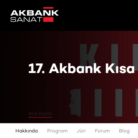
17. Akbank Kısa Film Festivali
17. Akbank Kısa 
Ana Sayfa
Hakkında
Program
Jüri
Forum
Blog