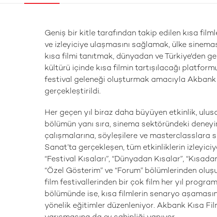
Geniş bir kitle tarafından takip edilen kısa fil
ve izleyiciye ulaşmasını sağlamak, ülke sinema
kısa filmi tanıtmak, dünyadan ve Türkiye'den gele
kültürü içinde kısa filmin tartışılacağı platform
festival geleneği oluşturmak amacıyla Akbank K
gerçekleştirildi.
Her geçen yıl biraz daha büyüyen etkinlik, ulusa
bölümün yanı sıra, sinema sektöründeki deneyimli
çalışmalarına, söyleşilere ve masterclasslara
Sanat’ta gerçekleşen, tüm etkinliklerin izleyici
“Festival Kısaları”, “Dünyadan Kısalar”, “Kısada
“Özel Gösterim” ve “Forum” bölümlerinden oluşu
film festivallerinden bir çok film her yıl progra
bölümünde ise, kısa filmlerin senaryo aşamasın
yönelik eğitimler düzenleniyor. Akbank Kısa Fi