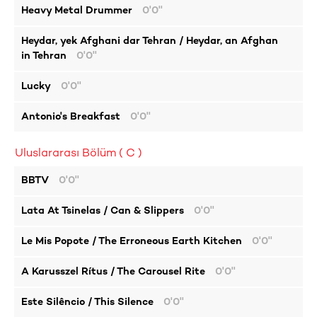
Heavy Metal Drummer
0'0''
Heydar, yek Afghani dar Tehran / Heydar, an Afghan
in Tehran
0'0''
Lucky
0'0''
Antonio's Breakfast
0'0''
Uluslararası Bölüm ( C )
BBTV
0'0''
Lata At Tsinelas / Can & Slippers
0'0''
Le Mis Popote / The Erroneous Earth Kitchen
0'0''
A Karusszel Rítus / The Carousel Rite
0'0''
Este Silêncio / This Silence
0'0''