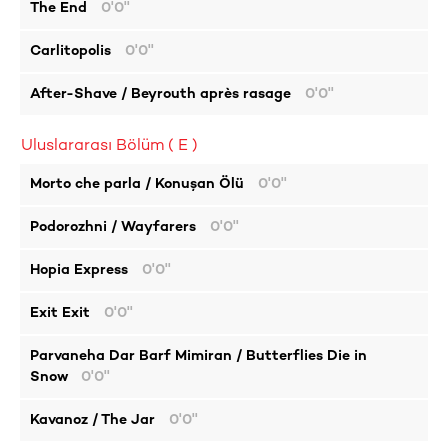
The End
0'0''
Carlitopolis
0'0''
After-Shave / Beyrouth après rasage
0'0''
Uluslararası Bölüm ( E )
Morto che parla / Konuşan Ölü
0'0''
Podorozhni / Wayfarers
0'0''
Hopia Express
0'0''
Exit Exit
0'0''
Parvaneha Dar Barf Mimiran / Butterflies Die in
Snow
0'0''
Kavanoz / The Jar
0'0''