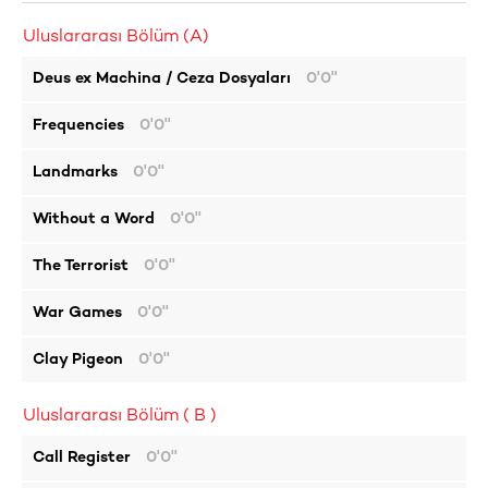
Uluslararası Bölüm (A)
Deus ex Machina / Ceza Dosyaları
0'0''
Frequencies
0'0''
Landmarks
0'0''
Without a Word
0'0''
The Terrorist
0'0''
War Games
0'0''
Clay Pigeon
0'0''
Uluslararası Bölüm ( B )
Call Register
0'0''