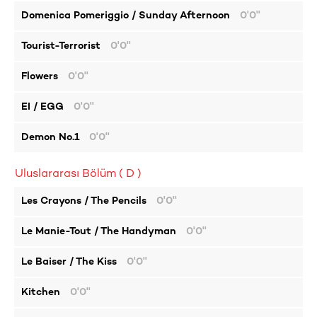
Domenica Pomeriggio / Sunday Afternoon
0'0''
Tourist-Terrorist
0'0''
Flowers
0'0''
EI / EGG
0'0''
Demon No.1
0'0''
Uluslararası Bölüm ( D )
Les Crayons / The Pencils
0'0''
Le Manie-Tout / The Handyman
0'0''
Le Baiser / The Kiss
0'0''
Kitchen
0'0''