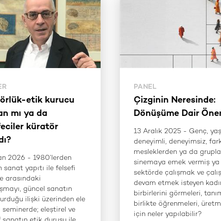
ER
PANEL
örlük-etik kurucu
Çizginin Neresinde:
lan mı ya da
Dönüşüme Dair Öner
feciler küratör
13 Aralık 2025 - Genç, yaşl
dı?
deneyimli, deneyimsiz, fark
mesleklerden ya da grupla
an 2026 - 1980’lerden
sinemaya emek vermiş ya
 sanat yapıtı ile felsefi
sektörde çalışmak ve çal
e arasındaki
devam etmek isteyen kadın
şmayı, güncel sanatın
birbirlerini görmeleri, tanı
kurduğu ilişki üzerinden ele
birlikte öğrenmeleri, üretm
 seminerde; eleştirel ve
için neler yapılabilir?
 sanatın etik duruşu ile