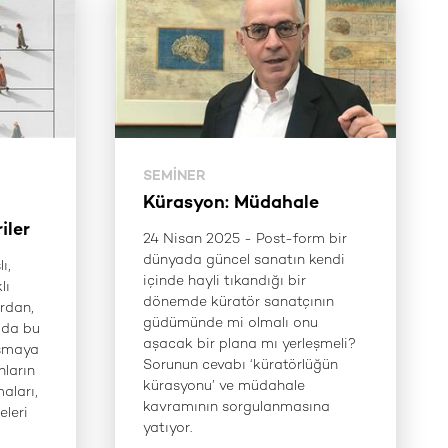
SEMINER
Kürasyon: Müdahale
iler
24 Nisan 2025 - Post-form bir
dünyada güncel sanatın kendi
ı,
içinde hayli tıkandığı bir
lı
dönemde küratör sanatçının
rdan,
güdümünde mi olmalı onu
 da bu
aşacak bir plana mı yerleşmeli?
ışmaya
Sorunun cevabı ‘küratörlüğün
ların
kürasyonu’ ve müdahale
maları,
kavramının sorgulanmasına
eleri
yatıyor.