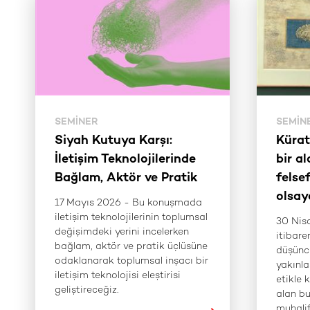
SEMINER
SEMIN
Siyah Kutuya Karşı:
Kürat
İletişim Teknolojilerinde
bir a
Bağlam, Aktör ve Pratik
felse
olsay
17 Mayıs 2026 - Bu konuşmada
iletişim teknolojilerinin toplumsal
30 Nis
değişimdeki yerini incelerken
itibaren
bağlam, aktör ve pratik üçlüsüne
düşünc
odaklanarak toplumsal inşacı bir
yakınla
iletişim teknolojisi eleştirisi
etikle 
geliştireceğiz.
alan bu
muhalif