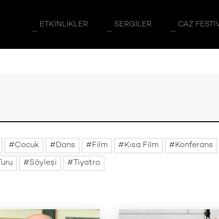
ETKINLIKLER
SERGILER
CAZ FESTI
Çocuk
Dans
Film
Kısa Film
Konferans
Turu
Söyleşi
Tiyatro