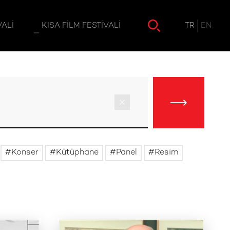
TR
EN
VALI
KISA FILM FESTIVALI
Konser
Kütüphane
Panel
Resim