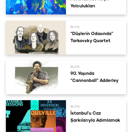
Yolculukları
BLOG
“Düşlerin Odasında”
Tarkovsky Quartet
BLOG
90. Yaşında
“Cannonball” Adderley
BLOG
İstanbul’u Caz
Şarkılarıyla Adımlamak