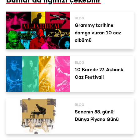
Bunlar da ilginizi çekebilir
BLOG
Grammy tarihine
damga vuran 10 caz
albümü
BLOG
10 Karede 27. Akbank
Caz Festivali
BLOG
Senenin 88. günü:
Dünya Piyano Günü