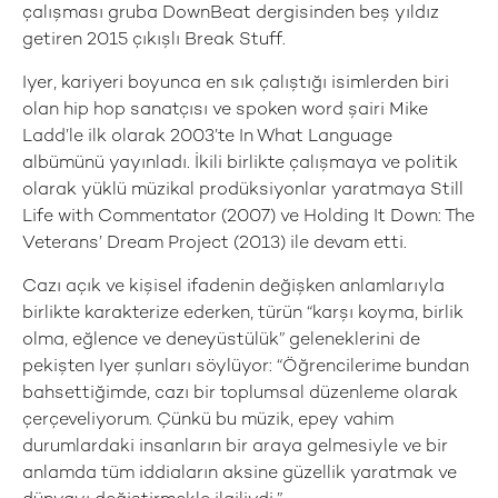
çalışması gruba DownBeat dergisinden beş yıldız
getiren 2015 çıkışlı Break Stuff.
Iyer, kariyeri boyunca en sık çalıştığı isimlerden biri
olan hip hop sanatçısı ve spoken word şairi Mike
Ladd’le ilk olarak 2003’te In What Language
albümünü yayınladı. İkili birlikte çalışmaya ve politik
olarak yüklü müzikal prodüksiyonlar yaratmaya Still
Life with Commentator (2007) ve Holding It Down: The
Veterans’ Dream Project (2013) ile devam etti.
Cazı açık ve kişisel ifadenin değişken anlamlarıyla
birlikte karakterize ederken, türün “karşı koyma, birlik
olma, eğlence ve deneyüstülük” geleneklerini de
pekişten Iyer şunları söylüyor: “Öğrencilerime bundan
bahsettiğimde, cazı bir toplumsal düzenleme olarak
çerçeveliyorum. Çünkü bu müzik, epey vahim
durumlardaki insanların bir araya gelmesiyle ve bir
anlamda tüm iddiaların aksine güzellik yaratmak ve