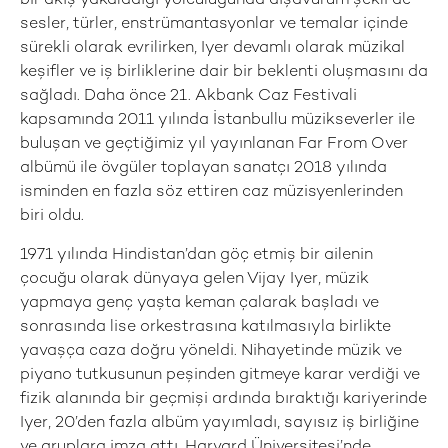
bir akış yakaladığı yolculuğunda dışavurum şekli de
sesler, türler, enstrümantasyonlar ve temalar içinde
sürekli olarak evrilirken, Iyer devamlı olarak müzikal
keşifler ve iş birliklerine dair bir beklenti oluşmasını da
sağladı. Daha önce 21. Akbank Caz Festivali
kapsamında 2011 yılında İstanbullu müzikseverler ile
buluşan ve geçtiğimiz yıl yayınlanan Far From Over
albümü ile övgüler toplayan sanatçı 2018 yılında
isminden en fazla söz ettiren caz müzisyenlerinden
biri oldu.
1971 yılında Hindistan’dan göç etmiş bir ailenin
çocuğu olarak dünyaya gelen Vijay Iyer, müzik
yapmaya genç yaşta keman çalarak başladı ve
sonrasında lise orkestrasına katılmasıyla birlikte
yavaşça caza doğru yöneldi. Nihayetinde müzik ve
piyano tutkusunun peşinden gitmeye karar verdiği ve
fizik alanında bir geçmişi ardında bıraktığı kariyerinde
Iyer, 20’den fazla albüm yayımladı, sayısız iş birliğine
ve gruplara imza attı, Harvard Üniversitesi’nde