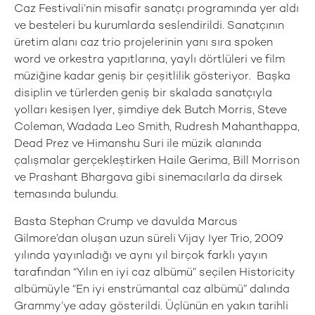
Caz Festivali’nin misafir sanatçı programında yer aldı
ve besteleri bu kurumlarda seslendirildi. Sanatçının
üretim alanı caz trio projelerinin yanı sıra spoken
word ve orkestra yapıtlarına, yaylı dörtlüleri ve film
müziğine kadar geniş bir çeşitlilik gösteriyor. Başka
disiplin ve türlerden geniş bir skalada sanatçıyla
yolları kesişen Iyer, şimdiye dek Butch Morris, Steve
Coleman, Wadada Leo Smith, Rudresh Mahanthappa,
Dead Prez ve Himanshu Suri ile müzik alanında
çalışmalar gerçekleştirken Haile Gerima, Bill Morrison
ve Prashant Bhargava gibi sinemacılarla da dirsek
temasında bulundu.
Basta Stephan Crump ve davulda Marcus
Gilmore’dan oluşan uzun süreli Vijay Iyer Trio, 2009
yılında yayınladığı ve aynı yıl birçok farklı yayın
tarafından “Yılın en iyi caz albümü” seçilen Historicity
albümüyle “En iyi enstrümantal caz albümü” dalında
Grammy’ye aday gösterildi. Üçlünün en yakın tarihli