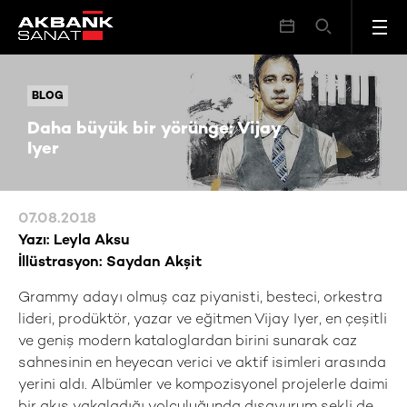
Daha büyük bir yörünge: Vijay Iyer
BLOG
BLOG
Daha büyük bir yörünge: Vijay
Iyer
07.08.2018
Yazı: Leyla Aksu
İllüstrasyon: Saydan Akşit
Grammy adayı olmuş caz piyanisti, besteci, orkestra
lideri, prodüktör, yazar ve eğitmen Vijay Iyer, en çeşitli
ve geniş modern kataloglardan birini sunarak caz
sahnesinin en heyecan verici ve aktif isimleri arasında
yerini aldı. Albümler ve kompozisyonel projelerle daimi