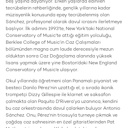
beş yaşına dayanıyor. Erken yaşlarda edinilen
tecrübelerin rehberliğinde, gençlik yıllarına kadar
müzisyenlik konusunda epey tecrübelenmiş olan
Sánchez, profesyonel olarak davul icrasını ilerletmeye
başlıyor. İlk adımını 1993’te, New York’taki National
Conservatory of Music’te attığı eğitim yolculuğu,
Berklee College of Music’in Caz Çalışmaları
bölümünden magna cum laude derecesiyle mezun
olduktan sonra Caz Doğaçlama alanında yüksek
lisans yapmak üzere yine Boston’daki New England
Conservatory of Music’e ulaşıyor.
Okul yıllarında öğretmeni olan Panamalı piyanist ve
besteci Danilo Pérez’nin uzattığı el, o sırada ikonik
trompetçi Dizzy Gillespie ile klarnet ve saksafon
çalmakta olan Paquito D'Rivera’ya uzanınca, kendini
bu caz orkestrasında davul çalarken buluyor Antonio
Sánchez. Onu, Pérez’nin triosuyla turneye çıkmak ve
çağdaş caz sahnesinin en özel gitaristlerinden Pat