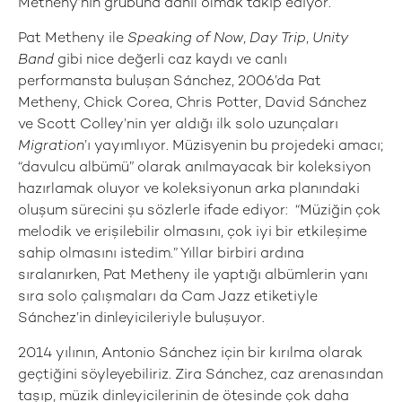
Metheny’nin grubuna dâhil olmak takip ediyor.
Pat Metheny ile
Speaking of Now
,
Day Trip
,
Unity
Band
gibi nice değerli caz kaydı ve canlı
performansta buluşan Sánchez, 2006’da Pat
Metheny, Chick Corea, Chris Potter, David Sánchez
ve Scott Colley’nin yer aldığı ilk solo uzunçaları
Migration
’ı yayımlıyor. Müzisyenin bu projedeki amacı;
“davulcu albümü” olarak anılmayacak bir koleksiyon
hazırlamak oluyor ve koleksiyonun arka planındaki
oluşum sürecini şu sözlerle ifade ediyor: “Müziğin çok
melodik ve erişilebilir olmasını, çok iyi bir etkileşime
sahip olmasını istedim.” Yıllar birbiri ardına
sıralanırken, Pat Metheny ile yaptığı albümlerin yanı
sıra solo çalışmaları da Cam Jazz etiketiyle
Sánchez’in dinleyicileriyle buluşuyor.
2014 yılının, Antonio Sánchez için bir kırılma olarak
geçtiğini söyleyebiliriz. Zira Sánchez, caz arenasından
taşıp, müzik dinleyicilerinin de ötesinde çok daha