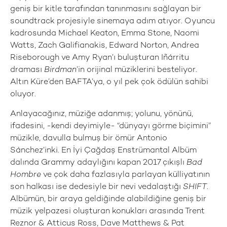
geniş bir kitle tarafından tanınmasını sağlayan bir
soundtrack projesiyle sinemaya adım atıyor. Oyuncu
kadrosunda Michael Keaton, Emma Stone, Naomi
Watts, Zach Galifianakis, Edward Norton, Andrea
Riseborough ve Amy Ryan’ı buluşturan Iñárritu
draması
Birdman
’in orijinal müziklerini besteliyor.
Altın Küre’den BAFTA’ya, o yıl pek çok ödülün sahibi
oluyor.
Anlayacağınız, müziğe adanmış; yolunu, yönünü,
ifadesini, -kendi deyimiyle- “dünyayı görme biçimini”
müzikle, davulla bulmuş bir ömür Antonio
Sánchez’inki. En İyi Çağdaş Enstrümantal Albüm
dalında Grammy adaylığını kapan 2017 çıkışlı
Bad
Hombre
ve çok daha fazlasıyla parlayan külliyatının
son halkası ise dedesiyle bir nevi vedalaştığı
SHIFT
.
Albümün, bir araya geldiğinde alabildiğine geniş bir
müzik yelpazesi oluşturan konukları arasında Trent
Reznor & Atticus Ross, Dave Matthews & Pat