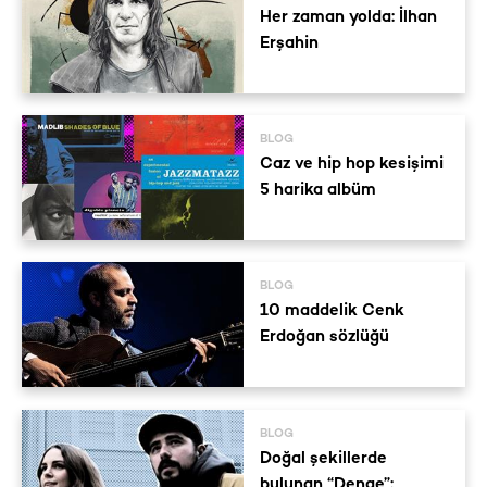
Her zaman yolda: İlhan
Erşahin
BLOG
Caz ve hip hop kesişimi
5 harika albüm
BLOG
10 maddelik Cenk
Erdoğan sözlüğü
BLOG
Doğal şekillerde
bulunan “Denge”: