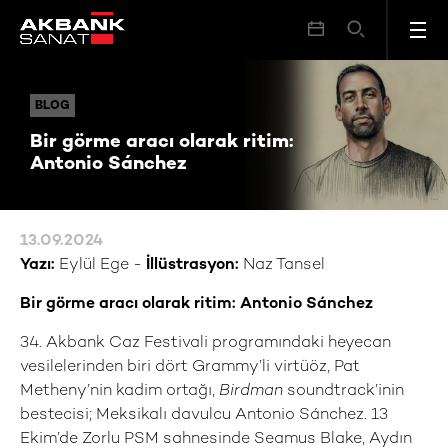
Bir görme aracı olarak ritim: Antonio Sánchez
BLOG
BLOG
Bir görme aracı olarak ritim:
Antonio Sánchez
13.09.2024
Yazı:
Eylül Ege -
İllüstrasyon:
Naz Tansel
Bir görme aracı olarak ritim: Antonio Sánchez
34. Akbank Caz Festivali programındaki heyecan
vesilelerinden biri dört Grammy’li virtüöz, Pat
Metheny’nin kadim ortağı,
Birdman
soundtrack’inin
bestecisi; Meksikalı davulcu Antonio Sánchez. 13
Ekim’de Zorlu PSM sahnesinde Seamus Blake, Aydın