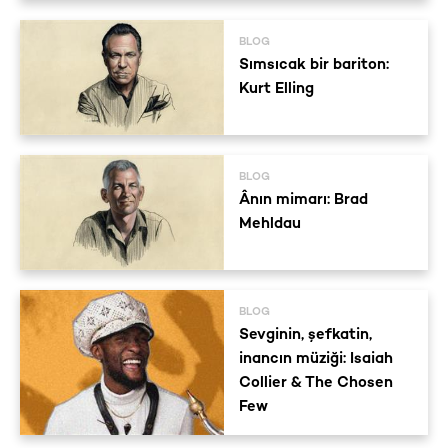
BLOG
Sımsıcak bir bariton:
Kurt Elling
BLOG
Ânın mimarı: Brad
Mehldau
BLOG
Sevginin, şefkatin,
inancın müziği: Isaiah
Collier & The Chosen
Few