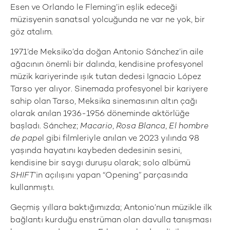
Esen ve Orlando le Fleming’in eşlik edeceği
müzisyenin sanatsal yolcuğunda ne var ne yok, bir
göz atalım.
1971’de Meksiko’da doğan Antonio Sánchez’in aile
ağacının önemli bir dalında, kendisine profesyonel
müzik kariyerinde ışık tutan dedesi Ignacio López
Tarso yer alıyor. Sinemada profesyonel bir kariyere
sahip olan Tarso, Meksika sinemasının altın çağı
olarak anılan 1936-1956 döneminde aktörlüğe
başladı. Sánchez;
Macario
,
Rosa Blanca
,
El hombre
de pape
l gibi filmleriyle anılan ve 2023 yılında 98
yaşında hayatını kaybeden dedesinin sesini,
kendisine bir saygı duruşu olarak; solo albümü
SHIFT
’in açılışını yapan “Opening” parçasında
kullanmıştı.
Geçmiş yıllara baktığımızda; Antonio’nun müzikle ilk
bağlantı kurduğu enstrüman olan davulla tanışması